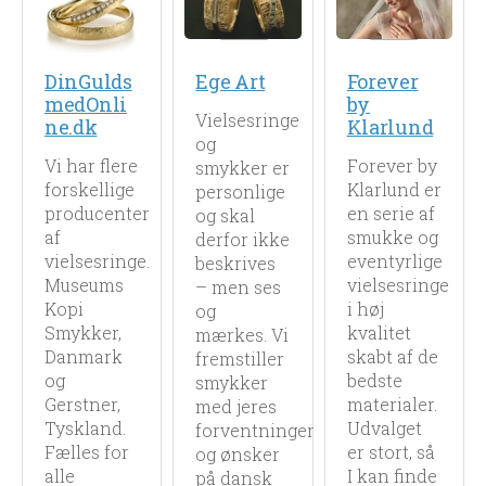
DinGulds
Ege Art
Forever
medOnli
by
Vielsesringe
ne.dk
Klarlund
og
Vi har flere
Forever by
smykker er
forskellige
Klarlund er
personlige
producenter
en serie af
og skal
af
smukke og
derfor ikke
vielsesringe.
eventyrlige
beskrives
Museums
vielsesringe
– men ses
Kopi
i høj
og
Smykker,
kvalitet
mærkes. Vi
Danmark
skabt af de
fremstiller
og
bedste
smykker
Gerstner,
materialer.
med jeres
Tyskland.
Udvalget
forventninger
Fælles for
er stort, så
og ønsker
alle
I kan finde
på dansk