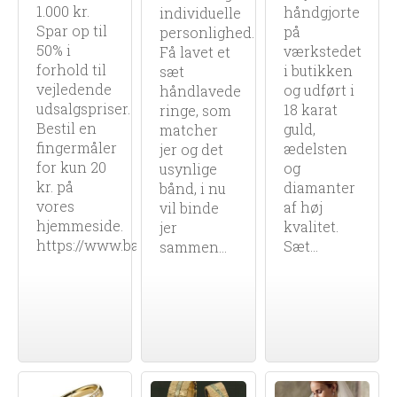
1.000 kr.
håndgjorte
individuelle
Spar op til
på
personlighed.
50% i
værkstedet
Få lavet et
forhold til
i butikken
sæt
vejledende
og udført i
håndlavede
udsalgspriser.
18 karat
ringe, som
Bestil en
guld,
matcher
fingermåler
ædelsten
jer og det
for kun 20
og
usynlige
kr. på
diamanter
bånd, i nu
vores
af høj
vil binde
hjemmeside.
kvalitet.
jer
https://www.bartoli.dk/
Sæt...
sammen...