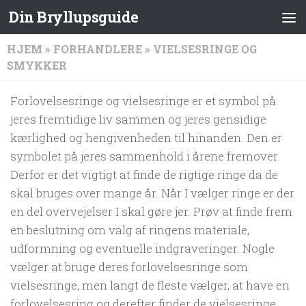
Din Bryllupsguide
HJEM
»
FORHANDLERE
»
VIELSESRINGE OG
SMYKKER
Forlovelsesringe og vielsesringe er et symbol på
jeres fremtidige liv sammen og jeres gensidige
kærlighed og hengivenheden til hinanden. Den er
symbolet på jeres sammenhold i årene fremover.
Derfor er det vigtigt at finde de rigtige ringe da de
skal bruges over mange år. Når I vælger ringe er der
en del overvejelser I skal gøre jer. Prøv at finde frem
en beslutning om valg af ringens materiale,
udformning og eventuelle indgraveringer. Nogle
vælger at bruge deres forlovelsesringe som
vielsesringe, men langt de fleste vælger, at have en
forlovelsesring og derefter finder de vielsesringe.