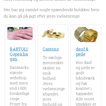
Her har jeg samlet nogle spændende butikker hvor
du kan gå på jagt efter jeres vielsesringe.
BARTOLI
Castens
dauf &
Copenha
pede
To særlige
gen
Hos dauf
mennesker
Danmarks
og pede er
skaber en
største
godt
unik
webshop
håndværk
helhed.
med mere
og høj
Jeres
end 1.600
kvalitet i
vielsesringe
forskellige
højsædet.
afspejler,
ringe.
Alle vores
jeres
Priser fra
smykker er
forhold og