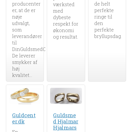
producenter
de helt
værksted
er, at de er
perfekte
med
nøje
ringe til
dybeste
udvalgt,
den
respekt for
som
perfekte
økonomi
leverandører
bryllupsdag.
og resultat.
til
DinGuldsmedOnline.dk.
De leverer
smykker af
høj
kvalitet...
Guldcent
Guldsme
er.dk
d Hjalmar
Hjalmars
En