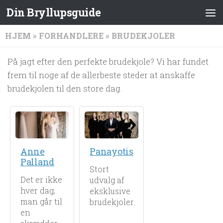
Din Bryllupsguide
HJEM
»
FORHANDLERE
»
BRUDEKJOLER
På jagt efter den perfekte brudekjole? Vi har fundet
frem til noge af de allerbeste steder at anskaffe
brudekjolen til den store dag.
Anne
Panayotis
Palland
Stort
Det er ikke
udvalg af
hver dag,
eksklusive
man går til
brudekjoler.
en