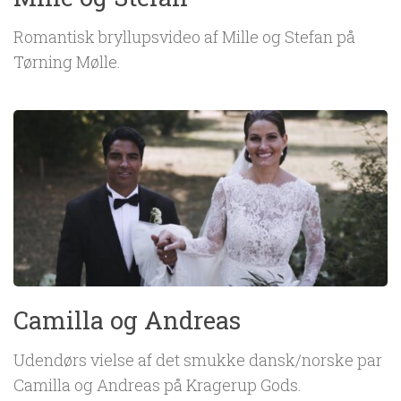
Romantisk bryllupsvideo af Mille og Stefan på
Tørning Mølle.
Camilla og Andreas
Udendørs vielse af det smukke dansk/norske par
Camilla og Andreas på Kragerup Gods.