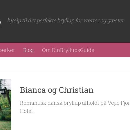
e
hjælp til det perfekte bryllup for værter og gæster
værker
Blog
Om DinBryllupsGuide
Bianca og Christian
Romantisk dansk bryllup afholdt på Vejle Fjo
Hotel.